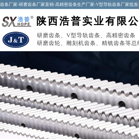
齿条厂家-研磨齿条厂家直销-高精密齿条生产厂家-V型导轨齿条厂家批发
陕西浩普实业有限
研磨齿条
、
V型导轨齿条
、
高精密齿条
研磨齿轮
、
雕刻机齿条
、
精铣齿条
等总