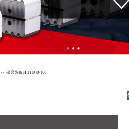
研磨齿条SHFH040-100
>>