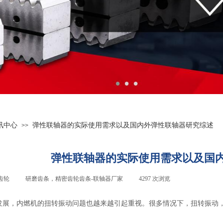
讯中心
弹性联轴器的实际使用需求以及国内外弹性联轴器研究综述
>>
弹性联轴器的实际使用需求以及国
齿轮
|
研磨齿条，精密齿轮齿条-
联轴器厂家
|
4297
次浏览
|
发展，内燃机的扭转振动问题也越来越引起重视。很多情况下，扭转振动