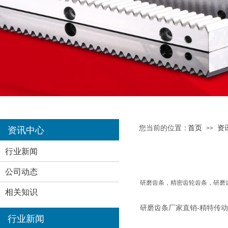
您当前的位置：
首页
资
>>
资讯中心
行业新闻
公司动态
研磨齿条，精密齿轮齿条，研磨
相关知识
研磨齿条厂家直销-精特传动
行业新闻