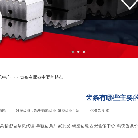
讯中心
齿条有哪些主要的特点
>>
齿条有哪些主要
齿轮
|
研磨齿条，精密齿轮齿条-
研磨齿条厂家
|
3238
次浏览
|
高精密齿条总代理-导轨齿条厂家批发-研磨齿轮西安营销中心-精铣齿条价